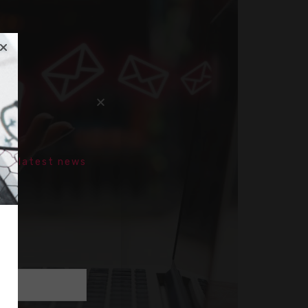
the latest news
章
策略