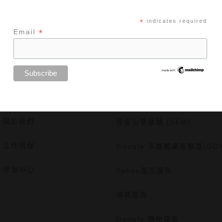
訂閱
*
indicates required
*
Email
關於
網絡推廣服務
關於我們
搜索引擎營銷 (SEM)
工作流程
Google 多媒體廣告聯盟(GD
學習中心
Yahoo原生廣告
領英廣告
Google 購物廣告