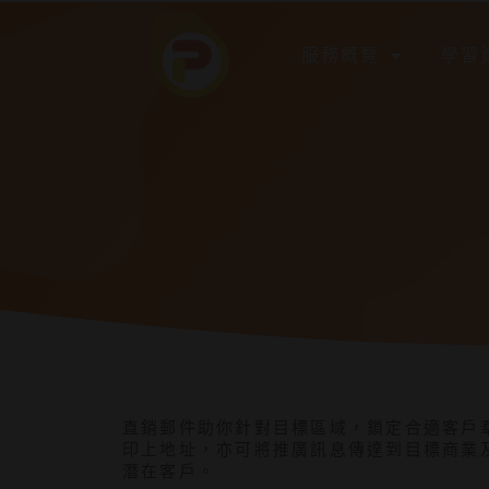
Skip
服務概覽
學習
to
content
直銷郵件助你針對目標區域，鎖定合適客戶
印上地址，亦可將推廣訊息傳達到目標商業
潛在客戶。